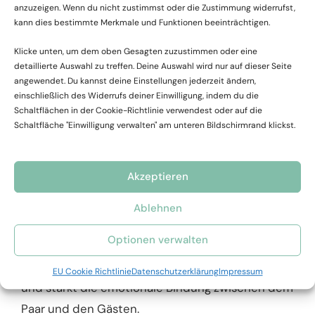
Kleine, intime Hochzeiten im engsten Familien-
anzuzeigen. Wenn du nicht zustimmst oder die Zustimmung widerrufst,
kann dies bestimmte Merkmale und Funktionen beeinträchtigen.
und Freundeskreis sind weiterhin im Trend. Diese
sogenannten „Micro Weddings“ ermöglichen es
Klicke unten, um dem oben Gesagten zuzustimmen oder eine
detaillierte Auswahl zu treffen. Deine Auswahl wird nur auf dieser Seite
Paaren, den Tag persönlicher zu gestalten und
angewendet. Du kannst deine Einstellungen jederzeit ändern,
sich auf das Wesentliche zu konzentrieren.
einschließlich des Widerrufs deiner Einwilligung, indem du die
Schaltflächen in der Cookie-Richtlinie verwendest oder auf die
Schaltfläche "Einwilligung verwalten" am unteren Bildschirmrand klickst.
8. Personalisierte Trauungen durch
Freunde oder Familie
Akzeptieren
Ein besonders herzlicher Trend ist es, die Trauung
Ablehnen
von einem engen Freund oder Familienmitglied
Optionen verwalten
durchführen zu lassen. Dies verleiht der
Zeremonie eine zusätzliche persönliche Note
EU Cookie Richtlinie
Datenschutzerklärung
Impressum
und stärkt die emotionale Bindung zwischen dem
Paar und den Gästen.