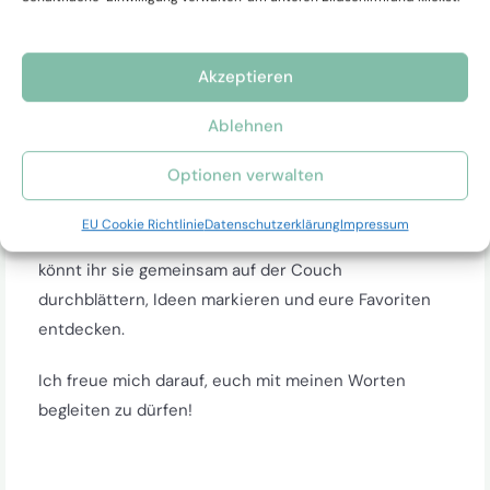
Darin findet ihr viele Anregungen zu Ritualen,
Lesungen, Abläufen und praktischen Tipps – alles,
Akzeptieren
was euch hilft, eure Trauung so einzigartig zu
Ablehnen
gestalten, wie ihr es seid.
Optionen verwalten
Und weil besondere Momente auch etwas Greifbares
verdienen, sende ich euch die Broschüre gerne
als
EU Cookie Richtlinie
Datenschutzerklärung
Impressum
gedruckte Ausgabe direkt zu euch nach Hause
. So
könnt ihr sie gemeinsam auf der Couch
durchblättern, Ideen markieren und eure Favoriten
entdecken.
Ich freue mich darauf, euch mit meinen Worten
begleiten zu dürfen!