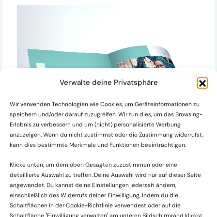
Verwalte deine Privatsphäre
Wir verwenden Technologien wie Cookies, um Geräteinformationen zu
speichern und/oder darauf zuzugreifen. Wir tun dies, um das Browsing-
Liebes Brautpaar,
Erlebnis zu verbessern und um (nicht) personalisierte Werbung
anzuzeigen. Wenn du nicht zustimmst oder die Zustimmung widerrufst,
kann dies bestimmte Merkmale und Funktionen beeinträchtigen.
eine freie Trauung lebt von Ideen, Emotionen und den
kleinen Details, die euren großen Tag
Klicke unten, um dem oben Gesagten zuzustimmen oder eine
unverwechselbar machen. Damit ihr schon jetzt
detaillierte Auswahl zu treffen. Deine Auswahl wird nur auf dieser Seite
angewendet. Du kannst deine Einstellungen jederzeit ändern,
voller Vorfreude in die Planung eintauchen könnt,
einschließlich des Widerrufs deiner Einwilligung, indem du die
habe ich für euch eine liebevoll gestaltete
Schaltflächen in der Cookie-Richtlinie verwendest oder auf die
Infobroschüre zusammengestellt.
Schaltfläche "Einwilligung verwalten" am unteren Bildschirmrand klickst.