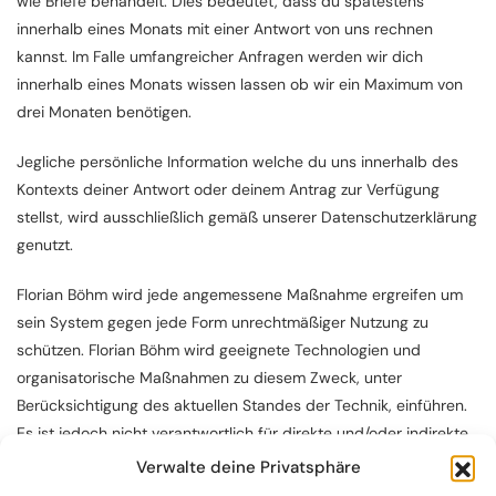
wie Briefe behandelt. Dies bedeutet, dass du spätestens
innerhalb eines Monats mit einer Antwort von uns rechnen
kannst. Im Falle umfangreicher Anfragen werden wir dich
innerhalb eines Monats wissen lassen ob wir ein Maximum von
drei Monaten benötigen.
Jegliche persönliche Information welche du uns innerhalb des
Kontexts deiner Antwort oder deinem Antrag zur Verfügung
stellst, wird ausschließlich gemäß unserer Datenschutzerklärung
genutzt.
Florian Böhm wird jede angemessene Maßnahme ergreifen um
sein System gegen jede Form unrechtmäßiger Nutzung zu
schützen. Florian Böhm wird geeignete Technologien und
organisatorische Maßnahmen zu diesem Zweck, unter
Berücksichtigung des aktuellen Standes der Technik, einführen.
Es ist jedoch nicht verantwortlich für direkte und/oder indirekte
Verluste jeglicher Art, welche bei einem Benutzer der Website
Verwalte deine Privatsphäre
auftreten, die der unrechtmäßigen Nutzung des Systems von