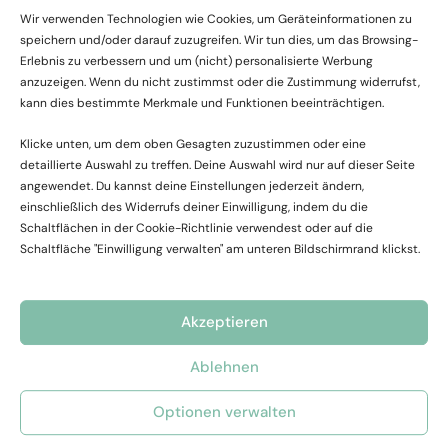
Drittanbietern entspringt.
Wir verwenden Technologien wie Cookies, um Geräteinformationen zu
speichern und/oder darauf zuzugreifen. Wir tun dies, um das Browsing-
Erlebnis zu verbessern und um (nicht) personalisierte Werbung
Florian Böhm übernimmt keine Verantwortung für den Inhalt von
anzuzeigen. Wenn du nicht zustimmst oder die Zustimmung widerrufst,
Websites, zu denen oder von denen ein Hyperlink oder eine
kann dies bestimmte Merkmale und Funktionen beeinträchtigen.
anderer Verweis führt. Produkte oder Serviceleistungen, die von
Drittanbieten angeboten werden, werden nach entsprechenden
Klicke unten, um dem oben Gesagten zuzustimmen oder eine
Bedingungen und Konditionen jener Drittanbieter behandelt
detaillierte Auswahl zu treffen. Deine Auswahl wird nur auf dieser Seite
angewendet. Du kannst deine Einstellungen jederzeit ändern,
werden.
einschließlich des Widerrufs deiner Einwilligung, indem du die
Schaltflächen in der Cookie-Richtlinie verwendest oder auf die
Unsere Angestellten unternehmen alle Anstrengungen um Zugriff
Schaltfläche "Einwilligung verwalten" am unteren Bildschirmrand klickst.
auf unsere Website zu garantieren und ständig zu verbessern.
Ebenso für Personen die aufgrund einer Behinderung spezielle
Software verwenden.
Akzeptieren
Jegliches intellektuelle Eigentumsrecht an Inhalten auf dieser
Ablehnen
Website ist im Besitz von Florian Böhm.
Optionen verwalten
Das Kopieren, Verbreiten oder jegliche andere Nutzung dieses